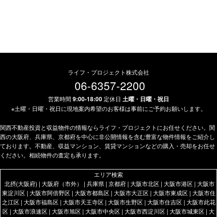
ライフ・プロジェクト株式会社
06-6357-2200
営業時間
9:00-18:00
定休日
土曜・日曜・祝日
※土曜・日曜・祝日に現地案内希望のお客様は事前にご予約お願いします。
関西不動産投資と収益物件の情報ならライフ・プロジェクトにお任せください。関
西の大阪府、兵庫県、京都府を中心に非公開情報を含む豊富な物件情報をご紹介し
ております。不動産、収益マンション、賃貸マンションなどの購入・売却をお任せ
ください。相続物件の査定も承ります。
エリア検索
北摂(大阪府)
|
大阪府（市外）
|
兵庫県
|
京都府
|
大阪市北区
|
大阪市港区
|
大阪市
東淀川区
|
大阪市阿倍野区
|
大阪市都島区
|
大阪市大正区
|
大阪市東成区
|
大阪市住
之江区
|
大阪市福島区
|
大阪市天王寺区
|
大阪市生野区
|
大阪市住吉区
|
大阪市此花
区
|
大阪市浪速区
|
大阪市旭区
|
大阪市中央区
|
大阪市西淀川区
|
大阪市城東区
|
大