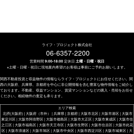
ライフ・プロジェクト株式会社
06-6357-2200
営業時間
9:00-18:00
定休日
土曜・日曜・祝日
※土曜・日曜・祝日に現地案内希望のお客様は事前にご予約お願いします。
関西不動産投資と収益物件の情報ならライフ・プロジェクトにお任せください。関
西の大阪府、兵庫県、京都府を中心に非公開情報を含む豊富な物件情報をご紹介し
ております。不動産、収益マンション、賃貸マンションなどの購入・売却をお任せ
ください。相続物件の査定も承ります。
エリア検索
北摂(大阪府)
|
大阪府（市外）
|
兵庫県
|
京都府
|
大阪市北区
|
大阪市港区
|
大阪市
東淀川区
|
大阪市阿倍野区
|
大阪市都島区
|
大阪市大正区
|
大阪市東成区
|
大阪市住
之江区
|
大阪市福島区
|
大阪市天王寺区
|
大阪市生野区
|
大阪市住吉区
|
大阪市此花
区
|
大阪市浪速区
|
大阪市旭区
|
大阪市中央区
|
大阪市西淀川区
|
大阪市城東区
|
大