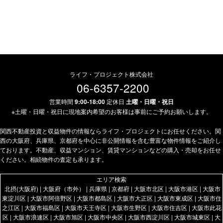
ライフ・プロジェクト株式会社
06-6357-2200
営業時間
9:00-18:00
定休日
土曜・日曜・祝日
※土曜・日曜・祝日に現地案内希望のお客様は事前にご予約お願いします。
関西不動産投資と収益物件の情報ならライフ・プロジェクトにお任せください。関
西の大阪府、兵庫県、京都府を中心に非公開情報を含む豊富な物件情報をご紹介し
ております。不動産、収益マンション、賃貸マンションなどの購入・売却をお任せ
ください。相続物件の査定も承ります。
エリア検索
北摂(大阪府)
|
大阪府（市外）
|
兵庫県
|
京都府
|
大阪市北区
|
大阪市港区
|
大阪市
東淀川区
|
大阪市阿倍野区
|
大阪市都島区
|
大阪市大正区
|
大阪市東成区
|
大阪市住
之江区
|
大阪市福島区
|
大阪市天王寺区
|
大阪市生野区
|
大阪市住吉区
|
大阪市此花
区
|
大阪市浪速区
|
大阪市旭区
|
大阪市中央区
|
大阪市西淀川区
|
大阪市城東区
|
大