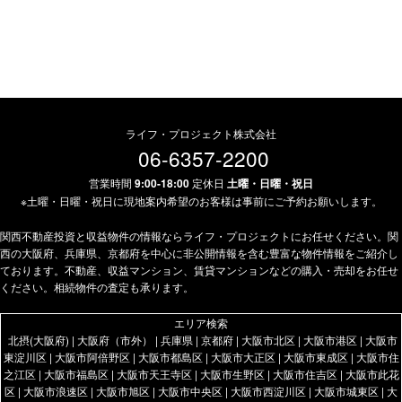
ライフ・プロジェクト株式会社
06-6357-2200
営業時間
9:00-18:00
定休日
土曜・日曜・祝日
※土曜・日曜・祝日に現地案内希望のお客様は事前にご予約お願いします。
関西不動産投資と収益物件の情報ならライフ・プロジェクトにお任せください。関
西の大阪府、兵庫県、京都府を中心に非公開情報を含む豊富な物件情報をご紹介し
ております。不動産、収益マンション、賃貸マンションなどの購入・売却をお任せ
ください。相続物件の査定も承ります。
エリア検索
北摂(大阪府)
|
大阪府（市外）
|
兵庫県
|
京都府
|
大阪市北区
|
大阪市港区
|
大阪市
東淀川区
|
大阪市阿倍野区
|
大阪市都島区
|
大阪市大正区
|
大阪市東成区
|
大阪市住
之江区
|
大阪市福島区
|
大阪市天王寺区
|
大阪市生野区
|
大阪市住吉区
|
大阪市此花
区
|
大阪市浪速区
|
大阪市旭区
|
大阪市中央区
|
大阪市西淀川区
|
大阪市城東区
|
大